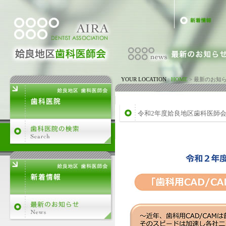
YOUR LOCATION
:
HOME
>
最新のお知
令和2年度姶良地区歯科医師