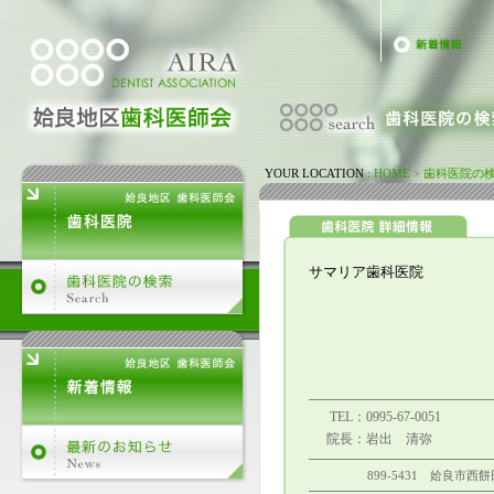
YOUR LOCATION
:
HOME
>
歯科医院の
サマリア歯科医院
TEL
：0995-67-0051
院長
：岩出 清弥
899-5431 姶良市西餅田